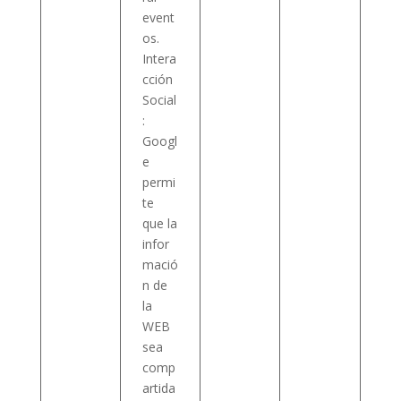
event
os.
Intera
cción
Social
:
Googl
e
permi
te
que la
infor
mació
n de
la
WEB
sea
comp
artida