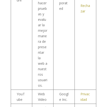
ure
hacer
porat
Recha
prueb
ed
zar
as y
evalu
ar la
mejor
mane
ra de
prese
ntar
la
web a
nuest
ros
usuari
os.
YouT
Web
Googl
Privac
ube
Video
e Inc.
idad