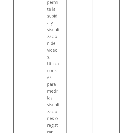
permi
te la
subid
a y
visuali
zació
n de
vídeo
s.
Utiliza
cooki
es
para
medir
las
visuali
zacio
nes o
regist
rar