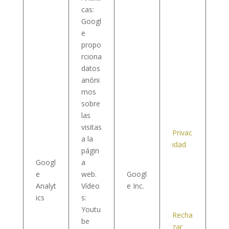
cas:
Googl
e
propo
rciona
datos
anóni
mos
sobre
las
visitas
Privac
a la
idad
págin
Googl
a
e
web.
Googl
Analyt
Vídeo
e Inc.
ics
s:
Youtu
Recha
be
zar