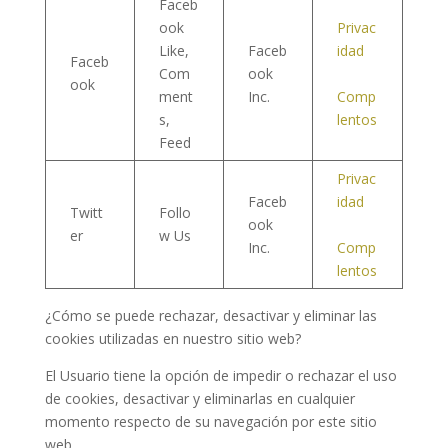
Faceb
ook
Privac
Like,
Faceb
idad
Faceb
Com
ook
ook
ment
Inc.
Comp
s,
lentos
Feed
Privac
Faceb
idad
Twitt
Follo
ook
er
w Us
Inc.
Comp
lentos
¿Cómo se puede rechazar, desactivar y eliminar las
cookies utilizadas en nuestro sitio web?
El Usuario tiene la opción de impedir o rechazar el uso
de cookies, desactivar y eliminarlas en cualquier
momento respecto de su navegación por este sitio
web.