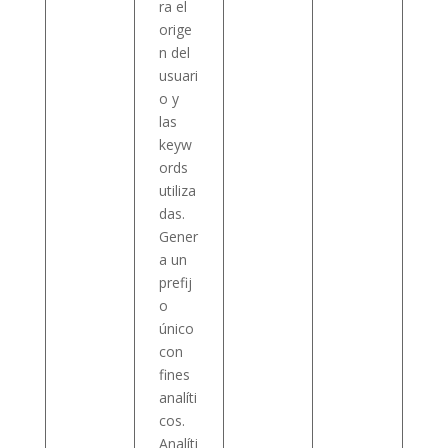
ra el
orige
n del
usuari
o y
las
keyw
ords
utiliza
das.
Gener
a un
prefij
o
único
con
fines
analíti
cos.
Analíti