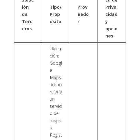
ión
Tipo/
Prov
Priva
de
Prop
eedo
cidad
Terc
ósito
r
y
eros
opcio
nes
Ubica
ción:
Googl
e
Maps
propo
rciona
un
servici
o de
mapa
s.
Regist