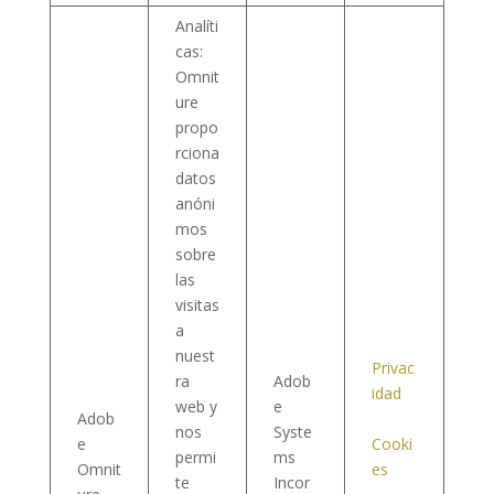
Analíti
cas:
Omnit
ure
propo
rciona
datos
anóni
mos
sobre
las
visitas
a
nuest
Privac
ra
Adob
idad
web y
e
Adob
nos
Syste
e
Cooki
permi
ms
Omnit
es
te
Incor