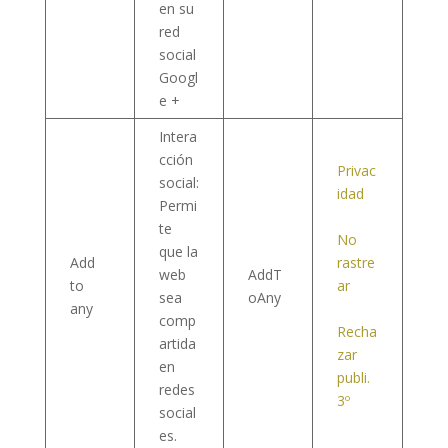
en su
red
social
Googl
e +
Intera
cción
Privac
social:
idad
Permi
te
No
que la
Add
rastre
web
AddT
to
ar
sea
oAny
any
comp
Recha
artida
zar
en
publi.
redes
3º
social
es.